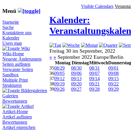
Visible Calendars
Veransta
Menü
Kalender:
Startseite
Suche
Veranstaltungskale
Kontaktiere uns
Kalender
Users map
Wiki
Freitag 30 im September, 2022
Wiki-Home
«
»
September 2022 Europe/Berlin
Neueste Änderungen
Montag
Dienstag
Mittwoch
Donnersta
Seiten auflisten
35
08/29
08/30
08/31
09/01
Verwaiste Seiten
36
09/05
09/06
09/07
09/08
Sandbox
37
09/12
09/13
09/14
09/15
Multiple Print
38
09/19
09/20
09/21
09/22
Strukturen
39
09/26
09/27
09/28
09/29
Bildergalerien
Galerien
Bewertungen
Artikel
Artikel-Home
Artikel auflisten
Bewertungen
Artikel einreichen