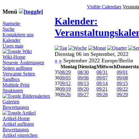
Visible Calendars
Veranst
Menü
Kalender:
Startseite
Suche
Veranstaltungskale
Kontaktiere uns
Kalender
Users map
Wiki
Dienstag 06 im September, 2022
Wiki-Home
«
»
September 2022 Europe/Berlin
Neueste Änderungen
Montag
Dienstag
Mittwoch
Donnersta
Seiten auflisten
35
08/29
08/30
08/31
09/01
Verwaiste Seiten
36
09/05
09/06
09/07
09/08
Sandbox
37
09/12
09/13
09/14
09/15
Multiple Print
38
09/19
09/20
09/21
09/22
Strukturen
39
09/26
09/27
09/28
09/29
Bildergalerien
Galerien
Bewertungen
Artikel
Artikel-Home
Artikel auflisten
Bewertungen
Artikel einreichen