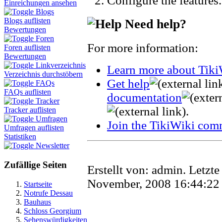
Configure the features.
Einreichungen ansehen
Blogs
Blogs auflisten
Need help?
Bewertungen
Foren
For more information:
Foren auflisten
Bewertungen
Linkverzeichnis
Learn more about Tiki
Verzeichnis durchstöbern
Get help
FAQs
FAQs auflisten
documentation
Tracker
.
Tracker auflisten
Umfragen
Join the TikiWiki com
Umfragen auflisten
Statistiken
Newsletter
Zufällige Seiten
Erstellt von:
admin
. Letzt
November, 2008 16:44:2
Startseite
Notrufe Dessau
Bauhaus
Schloss Georgium
Sehenswürdigkeiten