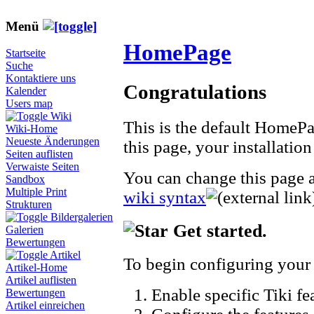
Menü
HomePage
Startseite
Suche
Kontaktiere uns
Congratulations
Kalender
Users map
Wiki
This is the default HomePag
Wiki-Home
Neueste Änderungen
this page, your installatio
Seiten auflisten
Verwaiste Seiten
You can change this page a
Sandbox
Multiple Print
wiki syntax
Strukturen
Bildergalerien
Get started.
Galerien
Bewertungen
Artikel
To begin configuring your 
Artikel-Home
Artikel auflisten
Enable specific Tiki fe
Bewertungen
Artikel einreichen