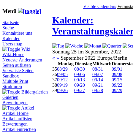
Visible Calendars
Veranst
Menü
Kalender:
Startseite
Suche
Veranstaltungskale
Kontaktiere uns
Kalender
Users map
Wiki
Sonntag 25 im September, 2022
Wiki-Home
«
»
September 2022 Europe/Berlin
Neueste Änderungen
Montag
Dienstag
Mittwoch
Donnersta
Seiten auflisten
35
08/29
08/30
08/31
09/01
Verwaiste Seiten
36
09/05
09/06
09/07
09/08
Sandbox
37
09/12
09/13
09/14
09/15
Multiple Print
38
09/19
09/20
09/21
09/22
Strukturen
39
09/26
09/27
09/28
09/29
Bildergalerien
Galerien
Bewertungen
Artikel
Artikel-Home
Artikel auflisten
Bewertungen
Artikel einreichen