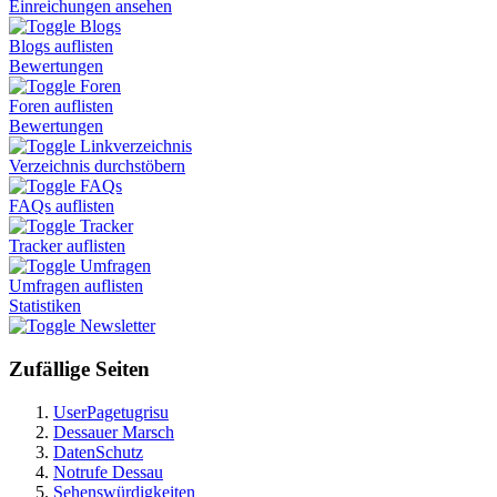
Einreichungen ansehen
Blogs
Blogs auflisten
Bewertungen
Foren
Foren auflisten
Bewertungen
Linkverzeichnis
Verzeichnis durchstöbern
FAQs
FAQs auflisten
Tracker
Tracker auflisten
Umfragen
Umfragen auflisten
Statistiken
Newsletter
Zufällige Seiten
UserPagetugrisu
Dessauer Marsch
DatenSchutz
Notrufe Dessau
Sehenswürdigkeiten