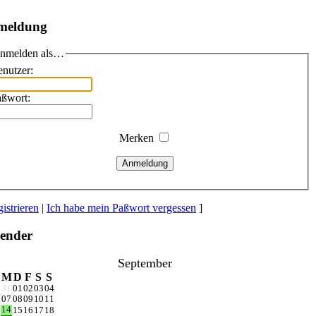
meldung
nmelden als…
nutzer:
aßwort:
Merken
Anmeldung
istrieren
|
Ich habe mein Paßwort vergessen
]
ender
September
M
D
F
S
S
0
31
01
02
03
04
6
07
08
09
10
11
14
3
15
16
17
18