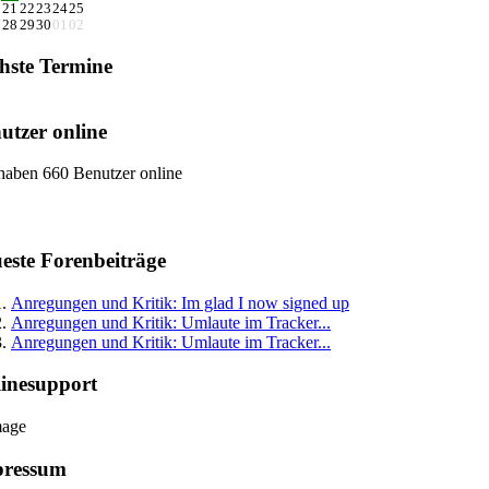
0
21
22
23
24
25
7
28
29
30
01
02
hste Termine
utzer online
haben 660 Benutzer online
este Forenbeiträge
Anregungen und Kritik: Im glad I now signed up
Anregungen und Kritik: Umlaute im Tracker...
Anregungen und Kritik: Umlaute im Tracker...
inesupport
pressum