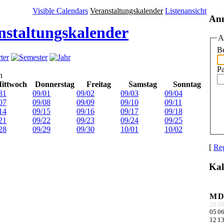
Visible Calendars
Veranstaltungskalender
Listenansicht
An
nstaltungskalender
A
Be
P
n
ittwoch
Donnerstag
Freitag
Samstag
Sonntag
31
09/01
09/02
09/03
09/04
07
09/08
09/09
09/10
09/11
14
09/15
09/16
09/17
09/18
21
09/22
09/23
09/24
09/25
28
09/29
09/30
10/01
10/02
[
Reg
Kal
M
D
29
3
05
0
12
1