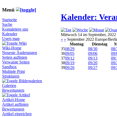
Menü
Kalender: Vera
Startseite
Suche
Kontaktiere uns
Kalender
Mittwoch 14 im September, 2022
Users map
«
»
September 2022 Europe/Berli
Wiki
Montag
Dienstag
M
Wiki-Home
35
08/29
08/30
08/
Neueste Änderungen
36
09/05
09/06
09/
Seiten auflisten
37
09/12
09/13
09/
Verwaiste Seiten
38
09/19
09/20
09/
Sandbox
39
09/26
09/27
09/
Multiple Print
Strukturen
Bildergalerien
Galerien
Bewertungen
Artikel
Artikel-Home
Artikel auflisten
Bewertungen
Artikel einreichen