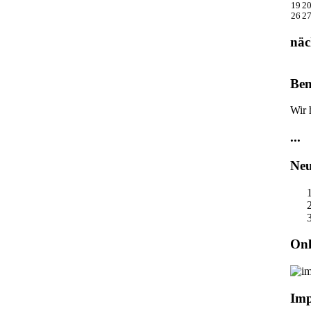
19
2
26
2
näc
Ben
Wir 
...
Neu
Onl
Im