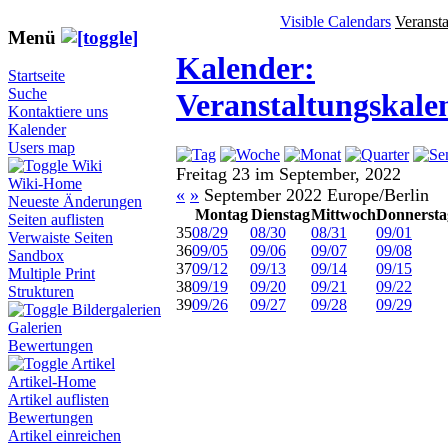
Visible Calendars
Veranst
Menü
Kalender:
Startseite
Suche
Veranstaltungskale
Kontaktiere uns
Kalender
Users map
Wiki
Freitag 23 im September, 2022
Wiki-Home
«
»
September 2022 Europe/Berlin
Neueste Änderungen
Montag
Dienstag
Mittwoch
Donnersta
Seiten auflisten
35
08/29
08/30
08/31
09/01
Verwaiste Seiten
36
09/05
09/06
09/07
09/08
Sandbox
37
09/12
09/13
09/14
09/15
Multiple Print
38
09/19
09/20
09/21
09/22
Strukturen
39
09/26
09/27
09/28
09/29
Bildergalerien
Galerien
Bewertungen
Artikel
Artikel-Home
Artikel auflisten
Bewertungen
Artikel einreichen