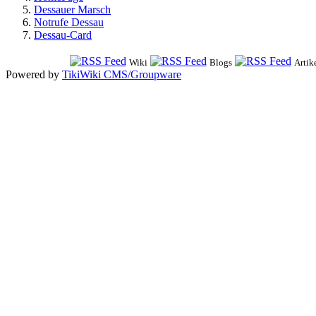
Dessauer Marsch
Notrufe Dessau
Dessau-Card
Wiki
Blogs
Artik
Powered by
TikiWiki CMS/Groupware