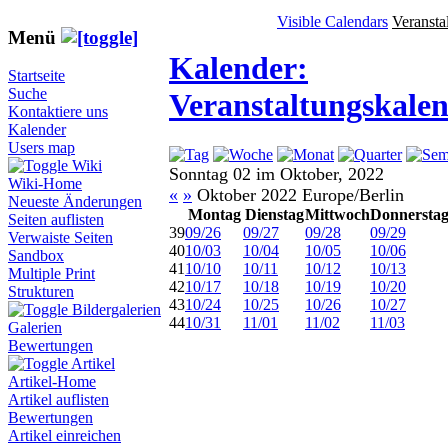
Visible Calendars
Veransta
Menü
Kalender:
Startseite
Suche
Veranstaltungskale
Kontaktiere uns
Kalender
Users map
Wiki
Sonntag 02 im Oktober, 2022
Wiki-Home
«
»
Oktober 2022 Europe/Berlin
Neueste Änderungen
Montag
Dienstag
Mittwoch
Donnersta
Seiten auflisten
39
09/26
09/27
09/28
09/29
Verwaiste Seiten
40
10/03
10/04
10/05
10/06
Sandbox
41
10/10
10/11
10/12
10/13
Multiple Print
42
10/17
10/18
10/19
10/20
Strukturen
43
10/24
10/25
10/26
10/27
Bildergalerien
44
10/31
11/01
11/02
11/03
Galerien
Bewertungen
Artikel
Artikel-Home
Artikel auflisten
Bewertungen
Artikel einreichen