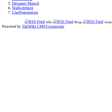
Dessauer Marsch
Wallwitzburg
UserPagetugrisu
Wiki
Blogs
Artik
Powered by
TikiWiki CMS/Groupware