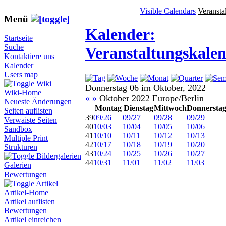
Visible Calendars
Veransta
Menü
Kalender:
Startseite
Suche
Veranstaltungskale
Kontaktiere uns
Kalender
Users map
Wiki
Donnerstag 06 im Oktober, 2022
Wiki-Home
«
»
Oktober 2022 Europe/Berlin
Neueste Änderungen
Montag
Dienstag
Mittwoch
Donnersta
Seiten auflisten
39
09/26
09/27
09/28
09/29
Verwaiste Seiten
40
10/03
10/04
10/05
10/06
Sandbox
41
10/10
10/11
10/12
10/13
Multiple Print
42
10/17
10/18
10/19
10/20
Strukturen
43
10/24
10/25
10/26
10/27
Bildergalerien
44
10/31
11/01
11/02
11/03
Galerien
Bewertungen
Artikel
Artikel-Home
Artikel auflisten
Bewertungen
Artikel einreichen