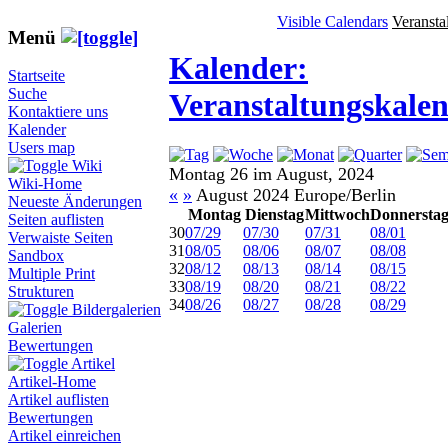
Visible Calendars
Veransta
Menü
Kalender:
Startseite
Suche
Veranstaltungskale
Kontaktiere uns
Kalender
Users map
Wiki
Montag 26 im August, 2024
Wiki-Home
«
»
August 2024 Europe/Berlin
Neueste Änderungen
Montag
Dienstag
Mittwoch
Donnersta
Seiten auflisten
30
07/29
07/30
07/31
08/01
Verwaiste Seiten
31
08/05
08/06
08/07
08/08
Sandbox
32
08/12
08/13
08/14
08/15
Multiple Print
33
08/19
08/20
08/21
08/22
Strukturen
34
08/26
08/27
08/28
08/29
Bildergalerien
Galerien
Bewertungen
Artikel
Artikel-Home
Artikel auflisten
Bewertungen
Artikel einreichen