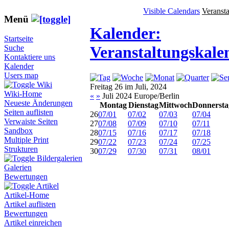
Visible Calendars
Veranst
Menü
Kalender:
Startseite
Veranstaltungskale
Suche
Kontaktiere uns
Kalender
Users map
Wiki
Freitag 26 im Juli, 2024
Wiki-Home
«
»
Juli 2024 Europe/Berlin
Neueste Änderungen
Montag
Dienstag
Mittwoch
Donnersta
Seiten auflisten
26
07/01
07/02
07/03
07/04
Verwaiste Seiten
27
07/08
07/09
07/10
07/11
Sandbox
28
07/15
07/16
07/17
07/18
Multiple Print
29
07/22
07/23
07/24
07/25
Strukturen
30
07/29
07/30
07/31
08/01
Bildergalerien
Galerien
Bewertungen
Artikel
Artikel-Home
Artikel auflisten
Bewertungen
Artikel einreichen