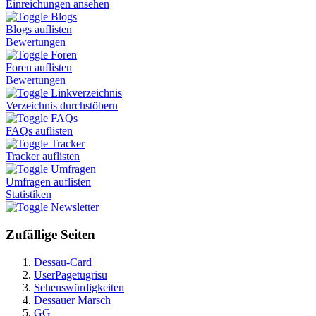
Einreichungen ansehen
Blogs
Blogs auflisten
Bewertungen
Foren
Foren auflisten
Bewertungen
Linkverzeichnis
Verzeichnis durchstöbern
FAQs
FAQs auflisten
Tracker
Tracker auflisten
Umfragen
Umfragen auflisten
Statistiken
Newsletter
Zufällige Seiten
Dessau-Card
UserPagetugrisu
Sehenswürdigkeiten
Dessauer Marsch
GG