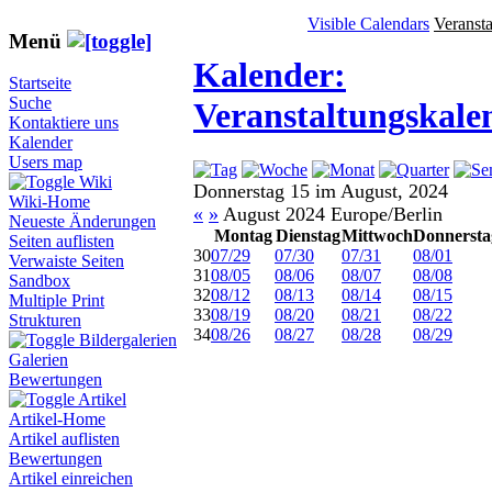
Visible Calendars
Veranst
Menü
Kalender:
Startseite
Suche
Veranstaltungskale
Kontaktiere uns
Kalender
Users map
Wiki
Donnerstag 15 im August, 2024
Wiki-Home
«
»
August 2024 Europe/Berlin
Neueste Änderungen
Montag
Dienstag
Mittwoch
Donnersta
Seiten auflisten
30
07/29
07/30
07/31
08/01
Verwaiste Seiten
31
08/05
08/06
08/07
08/08
Sandbox
32
08/12
08/13
08/14
08/15
Multiple Print
33
08/19
08/20
08/21
08/22
Strukturen
34
08/26
08/27
08/28
08/29
Bildergalerien
Galerien
Bewertungen
Artikel
Artikel-Home
Artikel auflisten
Bewertungen
Artikel einreichen