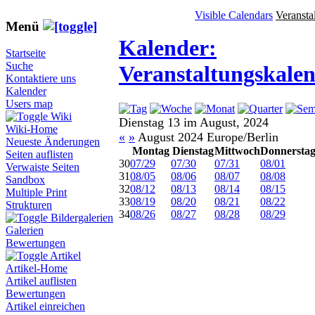
Visible Calendars
Veransta
Menü
Kalender:
Startseite
Suche
Veranstaltungskale
Kontaktiere uns
Kalender
Users map
Wiki
Dienstag 13 im August, 2024
Wiki-Home
«
»
August 2024 Europe/Berlin
Neueste Änderungen
Montag
Dienstag
Mittwoch
Donnersta
Seiten auflisten
30
07/29
07/30
07/31
08/01
Verwaiste Seiten
31
08/05
08/06
08/07
08/08
Sandbox
32
08/12
08/13
08/14
08/15
Multiple Print
33
08/19
08/20
08/21
08/22
Strukturen
34
08/26
08/27
08/28
08/29
Bildergalerien
Galerien
Bewertungen
Artikel
Artikel-Home
Artikel auflisten
Bewertungen
Artikel einreichen