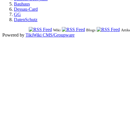
Bauhaus
Dessau-Card
GG
DatenSchutz
Wiki
Blogs
Artik
Powered by
TikiWiki CMS/Groupware