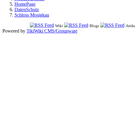
HomePage
DatenSchutz
Schloss Mosigkau
Wiki
Blogs
Artik
Powered by
TikiWiki CMS/Groupware