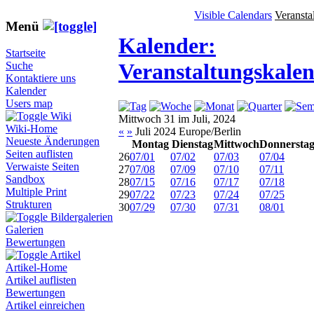
Visible Calendars
Veransta
Menü
Kalender:
Startseite
Veranstaltungskale
Suche
Kontaktiere uns
Kalender
Users map
Wiki
Mittwoch 31 im Juli, 2024
Wiki-Home
«
»
Juli 2024 Europe/Berlin
Neueste Änderungen
Montag
Dienstag
Mittwoch
Donnersta
Seiten auflisten
26
07/01
07/02
07/03
07/04
Verwaiste Seiten
27
07/08
07/09
07/10
07/11
Sandbox
28
07/15
07/16
07/17
07/18
Multiple Print
29
07/22
07/23
07/24
07/25
Strukturen
30
07/29
07/30
07/31
08/01
Bildergalerien
Galerien
Bewertungen
Artikel
Artikel-Home
Artikel auflisten
Bewertungen
Artikel einreichen