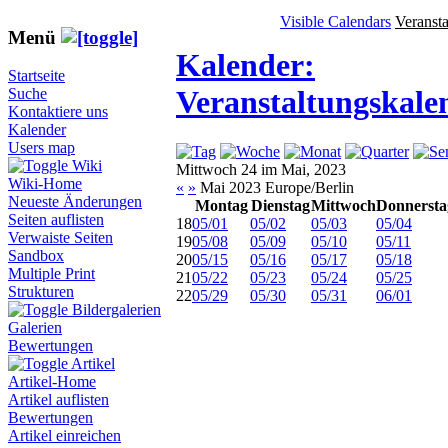
Visible Calendars
Veranst
Menü
Kalender:
Startseite
Veranstaltungskale
Suche
Kontaktiere uns
Kalender
Users map
Wiki
Mittwoch 24 im Mai, 2023
Wiki-Home
«
»
Mai 2023 Europe/Berlin
Neueste Änderungen
Montag
Dienstag
Mittwoch
Donnersta
Seiten auflisten
18
05/01
05/02
05/03
05/04
Verwaiste Seiten
19
05/08
05/09
05/10
05/11
Sandbox
20
05/15
05/16
05/17
05/18
Multiple Print
21
05/22
05/23
05/24
05/25
Strukturen
22
05/29
05/30
05/31
06/01
Bildergalerien
Galerien
Bewertungen
Artikel
Artikel-Home
Artikel auflisten
Bewertungen
Artikel einreichen