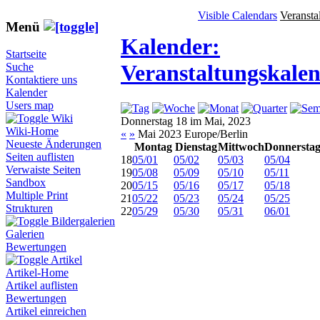
Visible Calendars
Veransta
Menü
Kalender:
Startseite
Veranstaltungskale
Suche
Kontaktiere uns
Kalender
Users map
Wiki
Donnerstag 18 im Mai, 2023
Wiki-Home
«
»
Mai 2023 Europe/Berlin
Neueste Änderungen
Montag
Dienstag
Mittwoch
Donnersta
Seiten auflisten
18
05/01
05/02
05/03
05/04
Verwaiste Seiten
19
05/08
05/09
05/10
05/11
Sandbox
20
05/15
05/16
05/17
05/18
Multiple Print
21
05/22
05/23
05/24
05/25
Strukturen
22
05/29
05/30
05/31
06/01
Bildergalerien
Galerien
Bewertungen
Artikel
Artikel-Home
Artikel auflisten
Bewertungen
Artikel einreichen