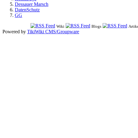
Dessauer Marsch
DatenSchutz
GG
Wiki
Blogs
Artik
Powered by
TikiWiki CMS/Groupware