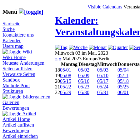
Visible Calendars
Veranst
Menü
Kalender:
Startseite
Veranstaltungskale
Suche
Kontaktiere uns
Kalender
Users map
Wiki
Mittwoch 03 im Mai, 2023
Wiki-Home
«
»
Mai 2023 Europe/Berlin
Neueste Änderungen
Montag
Dienstag
Mittwoch
Donnersta
Seiten auflisten
18
05/01
05/02
05/03
05/04
Verwaiste Seiten
19
05/08
05/09
05/10
05/11
Sandbox
20
05/15
05/16
05/17
05/18
Multiple Print
21
05/22
05/23
05/24
05/25
Strukturen
22
05/29
05/30
05/31
06/01
Bildergalerien
Galerien
Bewertungen
Artikel
Artikel-Home
Artikel auflisten
Bewertungen
Artikel einreichen