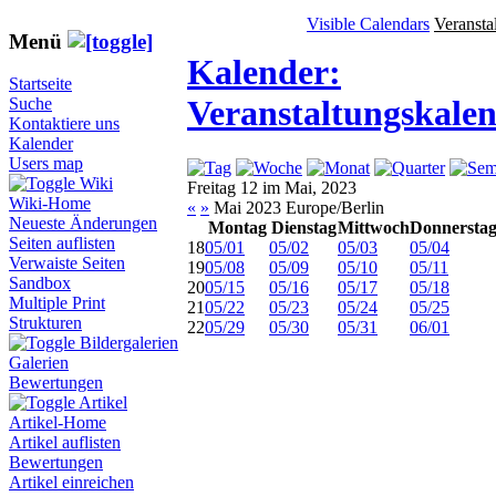
Visible Calendars
Veransta
Menü
Kalender:
Startseite
Veranstaltungskale
Suche
Kontaktiere uns
Kalender
Users map
Wiki
Freitag 12 im Mai, 2023
Wiki-Home
«
»
Mai 2023 Europe/Berlin
Neueste Änderungen
Montag
Dienstag
Mittwoch
Donnersta
Seiten auflisten
18
05/01
05/02
05/03
05/04
Verwaiste Seiten
19
05/08
05/09
05/10
05/11
Sandbox
20
05/15
05/16
05/17
05/18
Multiple Print
21
05/22
05/23
05/24
05/25
Strukturen
22
05/29
05/30
05/31
06/01
Bildergalerien
Galerien
Bewertungen
Artikel
Artikel-Home
Artikel auflisten
Bewertungen
Artikel einreichen