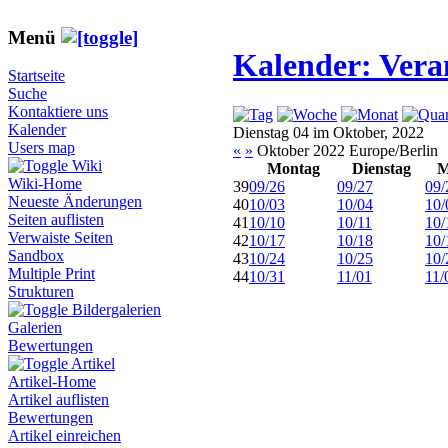
Menü
Kalender: Vera
Startseite
Suche
Kontaktiere uns
Kalender
Dienstag 04 im Oktober, 2022
Users map
«
»
Oktober 2022 Europe/Berlin
Wiki
Montag
Dienstag
M
Wiki-Home
39
09/26
09/27
09/
Neueste Änderungen
40
10/03
10/04
10/
Seiten auflisten
41
10/10
10/11
10/
Verwaiste Seiten
42
10/17
10/18
10/
Sandbox
43
10/24
10/25
10/
Multiple Print
44
10/31
11/01
11/
Strukturen
Bildergalerien
Galerien
Bewertungen
Artikel
Artikel-Home
Artikel auflisten
Bewertungen
Artikel einreichen