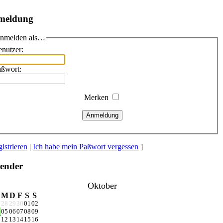
meldung
nmelden als…
nutzer:
aßwort:
Merken
Anmeldung
istrieren
|
Ich habe mein Paßwort vergessen
]
ender
Oktober
M
D
F
S
S
7
28
29
30
01
02
4
05
06
07
08
09
1
12
13
14
15
16