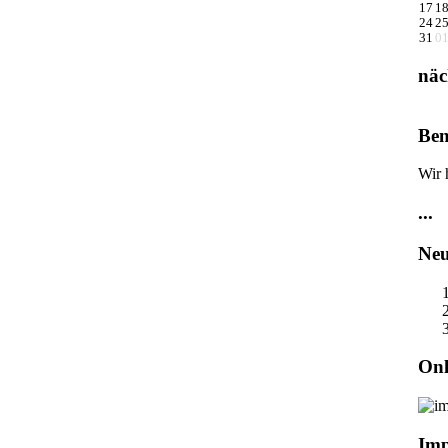
17
1
24
2
31
0
näc
Ben
Wir 
...
Neu
Onl
Im