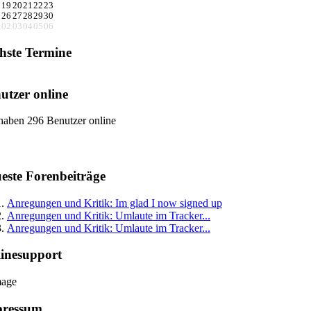
8
19
20
21
22
23
5
26
27
28
29
30
1
02
03
04
05
06
hste Termine
utzer online
haben 296 Benutzer online
este Forenbeiträge
Anregungen und Kritik: Im glad I now signed up
Anregungen und Kritik: Umlaute im Tracker...
Anregungen und Kritik: Umlaute im Tracker...
inesupport
pressum