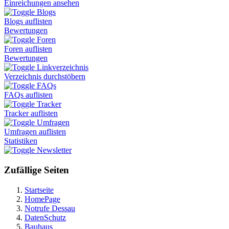
Einreichungen ansehen
Blogs
Blogs auflisten
Bewertungen
Foren
Foren auflisten
Bewertungen
Linkverzeichnis
Verzeichnis durchstöbern
FAQs
FAQs auflisten
Tracker
Tracker auflisten
Umfragen
Umfragen auflisten
Statistiken
Newsletter
Zufällige Seiten
Startseite
HomePage
Notrufe Dessau
DatenSchutz
Bauhaus