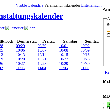
Visible Calendars
Veranstaltungskalender
Listenansicht
An
nstaltungskalender
A
Be
P
ittwoch
Donnerstag
Freitag
Samstag
Sonntag
28
09/29
09/30
10/01
10/02
05
10/06
10/07
10/08
10/09
12
10/13
10/14
10/15
10/16
19
10/20
10/21
10/22
10/23
26
10/27
10/28
10/29
10/30
02
11/03
11/04
11/05
11/06
[
Reg
Kal
M
D
26
2
0
03
10
1