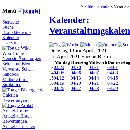
Visible Calendars
Veransta
Menü
Kalender:
Startseite
Suche
Veranstaltungskale
Kontaktiere uns
Kalender
Users map
Wiki
Dienstag 13 im April, 2021
Wiki-Home
«
»
April 2021 Europe/Berlin
Neueste Änderungen
Montag
Dienstag
Mittwoch
Donnersta
Seiten auflisten
13
03/29
03/30
03/31
04/01
Verwaiste Seiten
14
04/05
04/06
04/07
04/08
Sandbox
15
04/12
04/13
04/14
04/15
Multiple Print
16
04/19
04/20
04/21
04/22
Strukturen
17
04/26
04/27
04/28
04/29
Bildergalerien
Galerien
Bewertungen
Artikel
Artikel-Home
Artikel auflisten
Bewertungen
Artikel einreichen