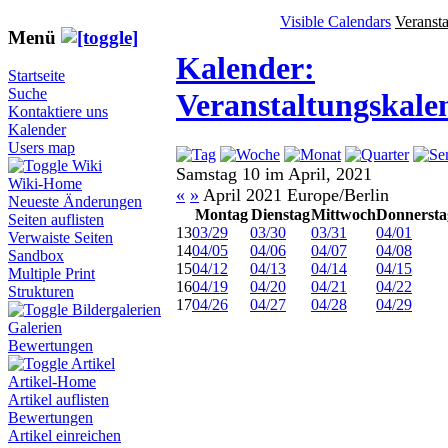
Visible Calendars
Veranst
Menü
Kalender:
Startseite
Suche
Veranstaltungskale
Kontaktiere uns
Kalender
Users map
Wiki
Samstag 10 im April, 2021
Wiki-Home
«
»
April 2021 Europe/Berlin
Neueste Änderungen
Montag
Dienstag
Mittwoch
Donnersta
Seiten auflisten
13
03/29
03/30
03/31
04/01
Verwaiste Seiten
14
04/05
04/06
04/07
04/08
Sandbox
15
04/12
04/13
04/14
04/15
Multiple Print
16
04/19
04/20
04/21
04/22
Strukturen
17
04/26
04/27
04/28
04/29
Bildergalerien
Galerien
Bewertungen
Artikel
Artikel-Home
Artikel auflisten
Bewertungen
Artikel einreichen