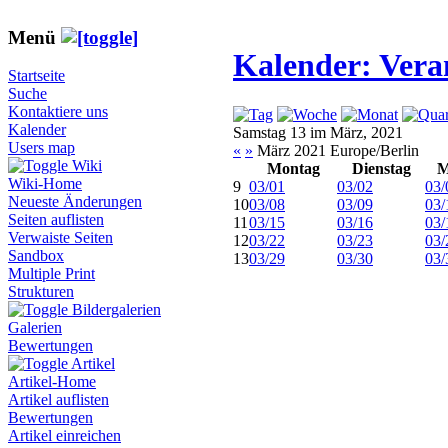
Menü
Kalender: Vera
Startseite
Suche
Kontaktiere uns
Kalender
Samstag 13 im März, 2021
Users map
«
»
März 2021 Europe/Berlin
Wiki
Montag
Dienstag
M
Wiki-Home
9
03/01
03/02
03/
Neueste Änderungen
10
03/08
03/09
03/
Seiten auflisten
11
03/15
03/16
03/
Verwaiste Seiten
12
03/22
03/23
03/
Sandbox
13
03/29
03/30
03/
Multiple Print
Strukturen
Bildergalerien
Galerien
Bewertungen
Artikel
Artikel-Home
Artikel auflisten
Bewertungen
Artikel einreichen