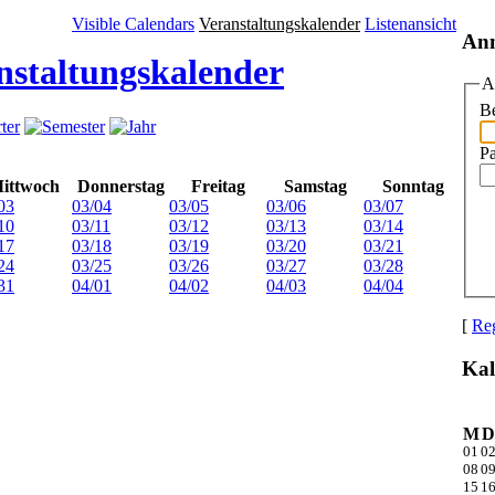
Visible Calendars
Veranstaltungskalender
Listenansicht
An
nstaltungskalender
A
Be
P
ittwoch
Donnerstag
Freitag
Samstag
Sonntag
03
03/04
03/05
03/06
03/07
10
03/11
03/12
03/13
03/14
17
03/18
03/19
03/20
03/21
24
03/25
03/26
03/27
03/28
31
04/01
04/02
04/03
04/04
[
Reg
Kal
M
D
01
0
08
0
15
1