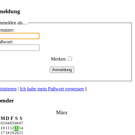
meldung
nmelden als…
nutzer:
aßwort:
Merken
Anmeldung
istrieren
|
Ich habe mein Paßwort vergessen
]
ender
März
M
D
F
S
S
2
03
04
05
06
07
13
9
10
11
12
14
6
17
18
19
20
21