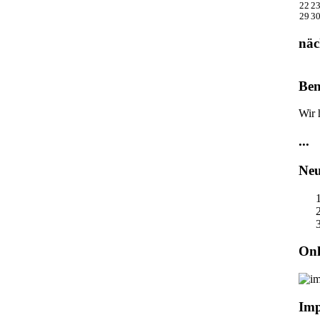
22
2
29
3
näc
Ben
Wir 
...
Neu
Onl
Im