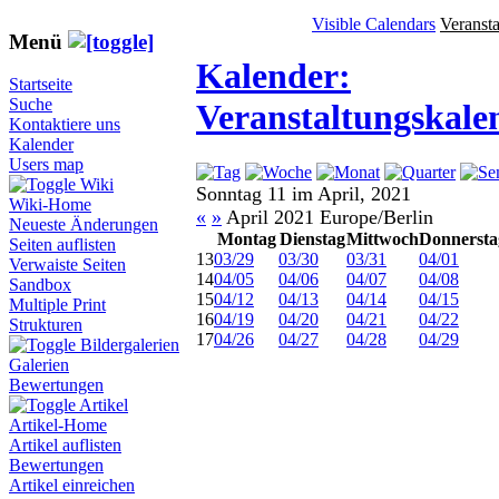
Visible Calendars
Veranst
Menü
Kalender:
Startseite
Suche
Veranstaltungskale
Kontaktiere uns
Kalender
Users map
Wiki
Sonntag 11 im April, 2021
Wiki-Home
«
»
April 2021 Europe/Berlin
Neueste Änderungen
Montag
Dienstag
Mittwoch
Donnersta
Seiten auflisten
13
03/29
03/30
03/31
04/01
Verwaiste Seiten
14
04/05
04/06
04/07
04/08
Sandbox
15
04/12
04/13
04/14
04/15
Multiple Print
16
04/19
04/20
04/21
04/22
Strukturen
17
04/26
04/27
04/28
04/29
Bildergalerien
Galerien
Bewertungen
Artikel
Artikel-Home
Artikel auflisten
Bewertungen
Artikel einreichen