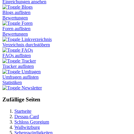
Einreichungen ansehen
Blogs
Blogs auflisten
Bewertungen
Foren
Foren auflisten
Bewertungen
Linkverzeichnis
Verzeichnis durchstöbern
FAQs
FAQs auflisten
Tracker
Tracker auflisten
Umfragen
Umfragen auflisten
Statistiken
Newsletter
Zufällige Seiten
Startseite
Dessau-Card
Schloss Georgium
Wallwitzburg
Sehenswürdigkeiten