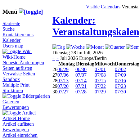
Visible Calendars
Veransta
Menü
Kalender:
Startseite
Veranstaltungskale
Suche
Kontaktiere uns
Kalender
Users map
Wiki
Dienstag 28 im Juli, 2026
Wiki-Home
«
»
Juli 2026 Europe/Berlin
Neueste Änderungen
Montag
Dienstag
Mittwoch
Donnersta
Seiten auflisten
26
06/29
06/30
07/01
07/02
Verwaiste Seiten
27
07/06
07/07
07/08
07/09
Sandbox
28
07/13
07/14
07/15
07/16
Multiple Print
29
07/20
07/21
07/22
07/23
Strukturen
30
07/27
07/28
07/29
07/30
Bildergalerien
Galerien
Bewertungen
Artikel
Artikel-Home
Artikel auflisten
Bewertungen
Artikel einreichen