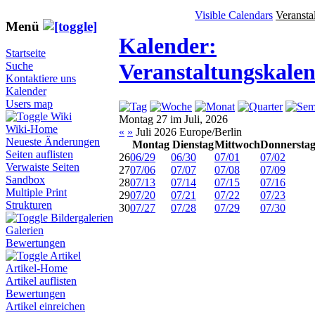
Visible Calendars
Veransta
Menü
Kalender:
Startseite
Veranstaltungskale
Suche
Kontaktiere uns
Kalender
Users map
Wiki
Montag 27 im Juli, 2026
Wiki-Home
«
»
Juli 2026 Europe/Berlin
Neueste Änderungen
Montag
Dienstag
Mittwoch
Donnersta
Seiten auflisten
26
06/29
06/30
07/01
07/02
Verwaiste Seiten
27
07/06
07/07
07/08
07/09
Sandbox
28
07/13
07/14
07/15
07/16
Multiple Print
29
07/20
07/21
07/22
07/23
Strukturen
30
07/27
07/28
07/29
07/30
Bildergalerien
Galerien
Bewertungen
Artikel
Artikel-Home
Artikel auflisten
Bewertungen
Artikel einreichen