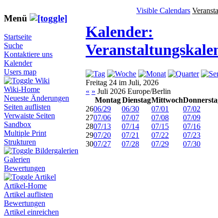
Visible Calendars
Veranst
Menü
Kalender:
Startseite
Veranstaltungskale
Suche
Kontaktiere uns
Kalender
Users map
Wiki
Freitag 24 im Juli, 2026
Wiki-Home
«
»
Juli 2026 Europe/Berlin
Neueste Änderungen
Montag
Dienstag
Mittwoch
Donnersta
Seiten auflisten
26
06/29
06/30
07/01
07/02
Verwaiste Seiten
27
07/06
07/07
07/08
07/09
Sandbox
28
07/13
07/14
07/15
07/16
Multiple Print
29
07/20
07/21
07/22
07/23
Strukturen
30
07/27
07/28
07/29
07/30
Bildergalerien
Galerien
Bewertungen
Artikel
Artikel-Home
Artikel auflisten
Bewertungen
Artikel einreichen