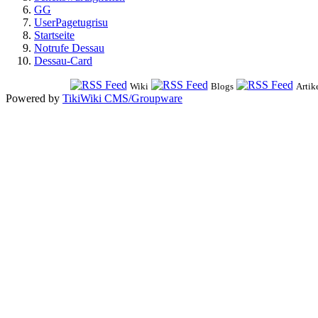
GG
UserPagetugrisu
Startseite
Notrufe Dessau
Dessau-Card
Wiki
Blogs
Artik
Powered by
TikiWiki CMS/Groupware