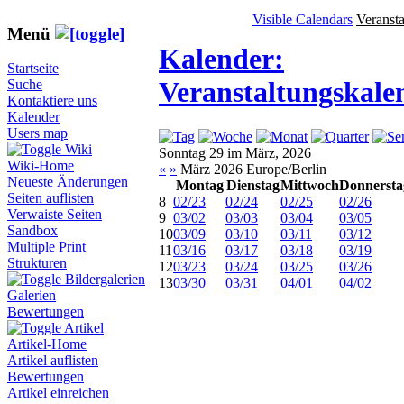
Visible Calendars
Veranst
Menü
Kalender:
Startseite
Veranstaltungskale
Suche
Kontaktiere uns
Kalender
Users map
Wiki
Sonntag 29 im März, 2026
Wiki-Home
«
»
März 2026 Europe/Berlin
Neueste Änderungen
Montag
Dienstag
Mittwoch
Donnersta
Seiten auflisten
8
02/23
02/24
02/25
02/26
Verwaiste Seiten
9
03/02
03/03
03/04
03/05
Sandbox
10
03/09
03/10
03/11
03/12
Multiple Print
11
03/16
03/17
03/18
03/19
Strukturen
12
03/23
03/24
03/25
03/26
Bildergalerien
13
03/30
03/31
04/01
04/02
Galerien
Bewertungen
Artikel
Artikel-Home
Artikel auflisten
Bewertungen
Artikel einreichen