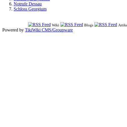
Notrufe Dessau
Schloss Georgium
Wiki
Blogs
Artik
Powered by
TikiWiki CMS/Groupware