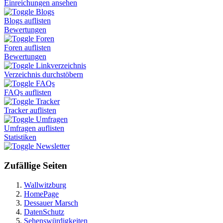
Einreichungen ansehen
Blogs
Blogs auflisten
Bewertungen
Foren
Foren auflisten
Bewertungen
Linkverzeichnis
Verzeichnis durchstöbern
FAQs
FAQs auflisten
Tracker
Tracker auflisten
Umfragen
Umfragen auflisten
Statistiken
Newsletter
Zufällige Seiten
Wallwitzburg
HomePage
Dessauer Marsch
DatenSchutz
Sehenswürdigkeiten