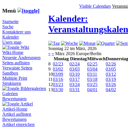
Visible Calendars
Veransta
Menü
Kalender:
Startseite
Veranstaltungskale
Suche
Kontaktiere uns
Kalender
Users map
Wiki
Sonntag 22 im März, 2026
Wiki-Home
«
»
März 2026 Europe/Berlin
Neueste Änderungen
Montag
Dienstag
Mittwoch
Donnersta
Seiten auflisten
8
02/23
02/24
02/25
02/26
Verwaiste Seiten
9
03/02
03/03
03/04
03/05
Sandbox
10
03/09
03/10
03/11
03/12
Multiple Print
11
03/16
03/17
03/18
03/19
Strukturen
12
03/23
03/24
03/25
03/26
Bildergalerien
13
03/30
03/31
04/01
04/02
Galerien
Bewertungen
Artikel
Artikel-Home
Artikel auflisten
Bewertungen
Artikel einreichen