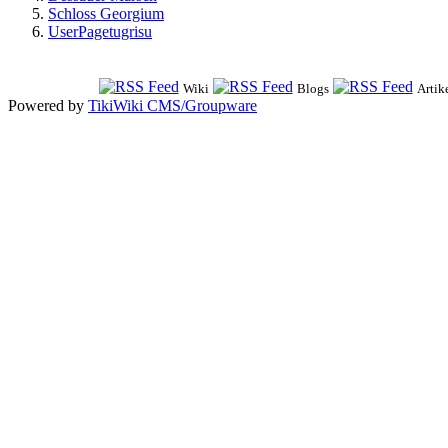
Schloss Georgium
UserPagetugrisu
Wiki
Blogs
Artik
Powered by
TikiWiki CMS/Groupware