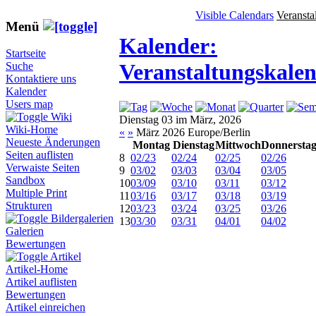
Visible Calendars
Veransta
Menü
Kalender:
Startseite
Veranstaltungskale
Suche
Kontaktiere uns
Kalender
Users map
Wiki
Dienstag 03 im März, 2026
Wiki-Home
«
»
März 2026 Europe/Berlin
Neueste Änderungen
Montag
Dienstag
Mittwoch
Donnersta
Seiten auflisten
8
02/23
02/24
02/25
02/26
Verwaiste Seiten
9
03/02
03/03
03/04
03/05
Sandbox
10
03/09
03/10
03/11
03/12
Multiple Print
11
03/16
03/17
03/18
03/19
Strukturen
12
03/23
03/24
03/25
03/26
Bildergalerien
13
03/30
03/31
04/01
04/02
Galerien
Bewertungen
Artikel
Artikel-Home
Artikel auflisten
Bewertungen
Artikel einreichen