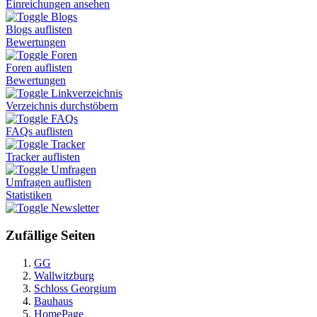
Einreichungen ansehen
Blogs
Blogs auflisten
Bewertungen
Foren
Foren auflisten
Bewertungen
Linkverzeichnis
Verzeichnis durchstöbern
FAQs
FAQs auflisten
Tracker
Tracker auflisten
Umfragen
Umfragen auflisten
Statistiken
Newsletter
Zufällige Seiten
GG
Wallwitzburg
Schloss Georgium
Bauhaus
HomePage