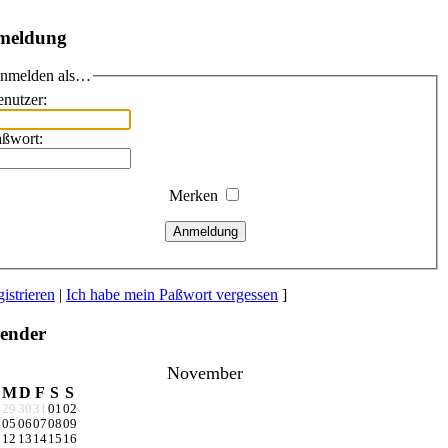
meldung
nmelden als…
nutzer:
aßwort:
Merken
Anmeldung
istrieren
|
Ich habe mein Paßwort vergessen
]
ender
November
M
D
F
S
S
8
29
30
31
01
02
4
05
06
07
08
09
1
12
13
14
15
16