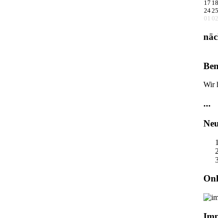
17
1
24
2
01
0
näc
Ben
Wir 
...
Neu
Onl
Im