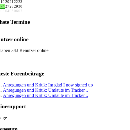
8
19
20
21
22
23
26
5
27
28
29
30
2
03
04
05
06
07
hste Termine
utzer online
haben 343 Benutzer online
este Forenbeiträge
Anregungen und Kritik: Im glad I now signed up
Anregungen und Kritik: Umlaute im Tracker...
Anregungen und Kritik: Umlaute im Tracker...
inesupport
pressum