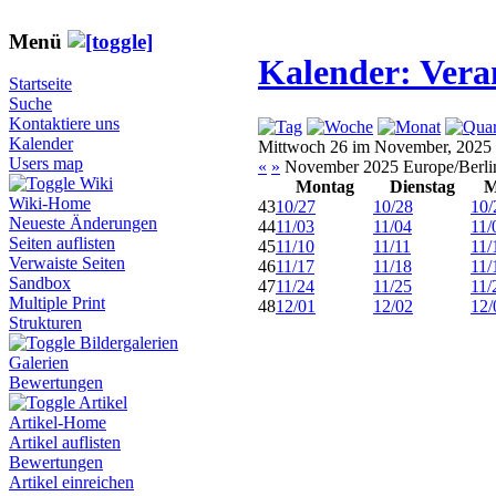
Menü
Kalender: Vera
Startseite
Suche
Kontaktiere uns
Kalender
Mittwoch 26 im November, 2025
Users map
«
»
November 2025 Europe/Berli
Wiki
Montag
Dienstag
M
Wiki-Home
43
10/27
10/28
10/
Neueste Änderungen
44
11/03
11/04
11/
Seiten auflisten
45
11/10
11/11
11/
Verwaiste Seiten
46
11/17
11/18
11/
Sandbox
47
11/24
11/25
11/
Multiple Print
48
12/01
12/02
12/
Strukturen
Bildergalerien
Galerien
Bewertungen
Artikel
Artikel-Home
Artikel auflisten
Bewertungen
Artikel einreichen