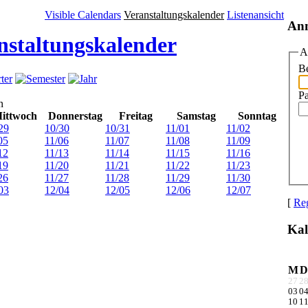
Visible Calendars
Veranstaltungskalender
Listenansicht
An
nstaltungskalender
A
Be
P
n
ittwoch
Donnerstag
Freitag
Samstag
Sonntag
29
10/30
10/31
11/01
11/02
05
11/06
11/07
11/08
11/09
12
11/13
11/14
11/15
11/16
19
11/20
11/21
11/22
11/23
26
11/27
11/28
11/29
11/30
03
12/04
12/05
12/06
12/07
[
Reg
Kal
M
D
27
2
03
0
10
1