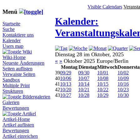
Visible Calendars
Veranst
Menü
Kalender:
Startseite
Suche
Veranstaltungskale
Kontaktiere uns
Kalender
Users map
Wiki
Dienstag 28 im Oktober, 2025
Wiki-Home
«
»
Oktober 2025 Europe/Berlin
Neueste Änderungen
Montag
Dienstag
Mittwoch
Donnersta
Seiten auflisten
39
09/29
09/30
10/01
10/02
Verwaiste Seiten
40
10/06
10/07
10/08
10/09
Sandbox
41
10/13
10/14
10/15
10/16
Multiple Print
42
10/20
10/21
10/22
10/23
Strukturen
43
10/27
10/28
10/29
10/30
Bildergalerien
Galerien
Bewertungen
Artikel
Artikel-Home
Artikel auflisten
Bewertungen
Artikel einreichen