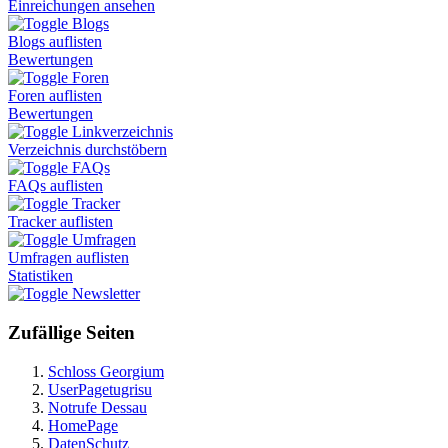
Einreichungen ansehen
Blogs
Blogs auflisten
Bewertungen
Foren
Foren auflisten
Bewertungen
Linkverzeichnis
Verzeichnis durchstöbern
FAQs
FAQs auflisten
Tracker
Tracker auflisten
Umfragen
Umfragen auflisten
Statistiken
Newsletter
Zufällige Seiten
Schloss Georgium
UserPagetugrisu
Notrufe Dessau
HomePage
DatenSchutz