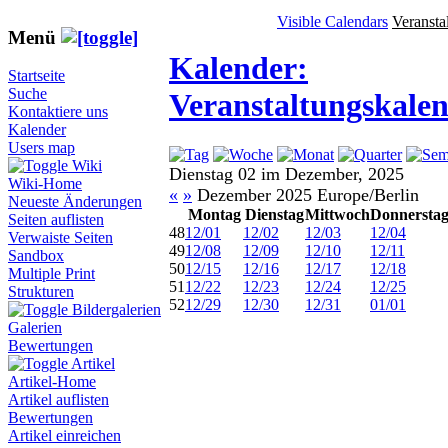
Visible Calendars
Veransta
Menü
Kalender:
Startseite
Suche
Veranstaltungskale
Kontaktiere uns
Kalender
Users map
Wiki
Dienstag 02 im Dezember, 2025
Wiki-Home
«
»
Dezember 2025 Europe/Berlin
Neueste Änderungen
Montag
Dienstag
Mittwoch
Donnersta
Seiten auflisten
48
12/01
12/02
12/03
12/04
Verwaiste Seiten
49
12/08
12/09
12/10
12/11
Sandbox
50
12/15
12/16
12/17
12/18
Multiple Print
51
12/22
12/23
12/24
12/25
Strukturen
52
12/29
12/30
12/31
01/01
Bildergalerien
Galerien
Bewertungen
Artikel
Artikel-Home
Artikel auflisten
Bewertungen
Artikel einreichen