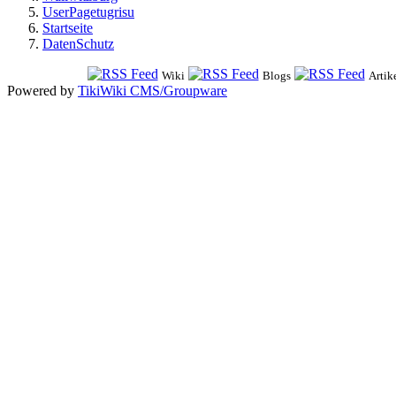
UserPagetugrisu
Startseite
DatenSchutz
Wiki
Blogs
Artik
Powered by
TikiWiki CMS/Groupware