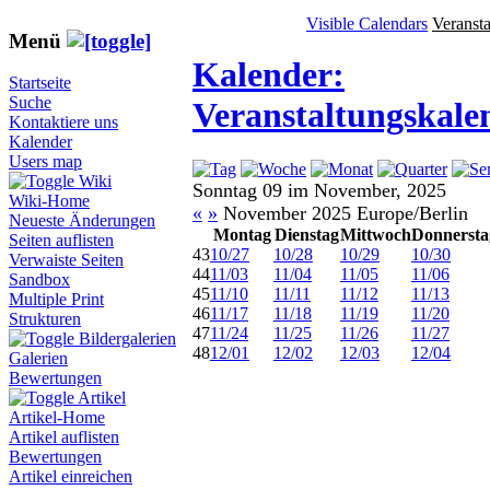
Visible Calendars
Veranst
Menü
Kalender:
Startseite
Suche
Veranstaltungskale
Kontaktiere uns
Kalender
Users map
Wiki
Sonntag 09 im November, 2025
Wiki-Home
«
»
November 2025 Europe/Berlin
Neueste Änderungen
Montag
Dienstag
Mittwoch
Donnersta
Seiten auflisten
43
10/27
10/28
10/29
10/30
Verwaiste Seiten
44
11/03
11/04
11/05
11/06
Sandbox
45
11/10
11/11
11/12
11/13
Multiple Print
46
11/17
11/18
11/19
11/20
Strukturen
47
11/24
11/25
11/26
11/27
Bildergalerien
48
12/01
12/02
12/03
12/04
Galerien
Bewertungen
Artikel
Artikel-Home
Artikel auflisten
Bewertungen
Artikel einreichen