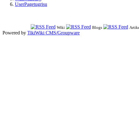
UserPagetugrisu
Wiki
Blogs
Artik
Powered by
TikiWiki CMS/Groupware