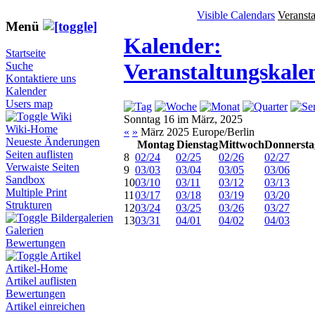
Visible Calendars
Veranst
Menü
Kalender:
Startseite
Veranstaltungskale
Suche
Kontaktiere uns
Kalender
Users map
Wiki
Sonntag 16 im März, 2025
Wiki-Home
«
»
März 2025 Europe/Berlin
Neueste Änderungen
Montag
Dienstag
Mittwoch
Donnersta
Seiten auflisten
8
02/24
02/25
02/26
02/27
Verwaiste Seiten
9
03/03
03/04
03/05
03/06
Sandbox
10
03/10
03/11
03/12
03/13
Multiple Print
11
03/17
03/18
03/19
03/20
Strukturen
12
03/24
03/25
03/26
03/27
Bildergalerien
13
03/31
04/01
04/02
04/03
Galerien
Bewertungen
Artikel
Artikel-Home
Artikel auflisten
Bewertungen
Artikel einreichen