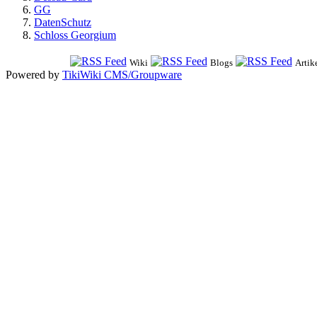
GG
DatenSchutz
Schloss Georgium
Wiki
Blogs
Artik
Powered by
TikiWiki CMS/Groupware