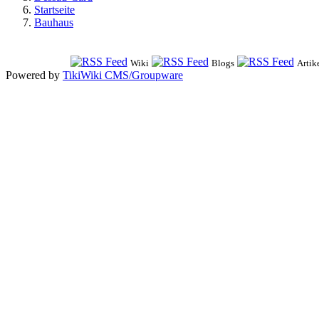
Startseite
Bauhaus
Wiki
Blogs
Artik
Powered by
TikiWiki CMS/Groupware