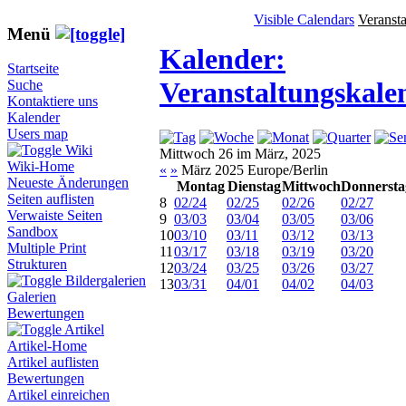
Visible Calendars
Veranst
Menü
Kalender:
Startseite
Veranstaltungskale
Suche
Kontaktiere uns
Kalender
Users map
Wiki
Mittwoch 26 im März, 2025
Wiki-Home
«
»
März 2025 Europe/Berlin
Neueste Änderungen
Montag
Dienstag
Mittwoch
Donnersta
Seiten auflisten
8
02/24
02/25
02/26
02/27
Verwaiste Seiten
9
03/03
03/04
03/05
03/06
Sandbox
10
03/10
03/11
03/12
03/13
Multiple Print
11
03/17
03/18
03/19
03/20
Strukturen
12
03/24
03/25
03/26
03/27
Bildergalerien
13
03/31
04/01
04/02
04/03
Galerien
Bewertungen
Artikel
Artikel-Home
Artikel auflisten
Bewertungen
Artikel einreichen