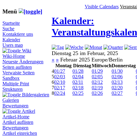
Visible Calendars
Veransta
Menü
Kalender:
Startseite
Suche
Veranstaltungskale
Kontaktiere uns
Kalender
Users map
Wiki
Dienstag 25 im Februar, 2025
Wiki-Home
«
»
Februar 2025 Europe/Berlin
Neueste Änderungen
Montag
Dienstag
Mittwoch
Donnerstag
Seiten auflisten
4
01/27
01/28
01/29
01/30
Verwaiste Seiten
5
02/03
02/04
02/05
02/06
Sandbox
6
02/10
02/11
02/12
02/13
Multiple Print
7
02/17
02/18
02/19
02/20
Strukturen
8
02/24
02/25
02/26
02/27
Bildergalerien
Galerien
Bewertungen
Artikel
Artikel-Home
Artikel auflisten
Bewertungen
Artikel einreichen