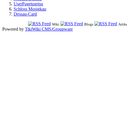
UserPagetugrisu
Schloss Mosigkau
Dessau-Card
Wiki
Blogs
Artik
Powered by
TikiWiki CMS/Groupware