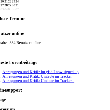
9
20
21
22
23
24
6
27
28
29
30
31
2
03
04
05
06
07
hste Termine
utzer online
haben 334 Benutzer online
este Forenbeiträge
Anregungen und Kritik: Im glad I now signed up
Anregungen und Kritik: Umlaute im Tracker...
Anregungen und Kritik: Umlaute im Tracker...
inesupport
pressum