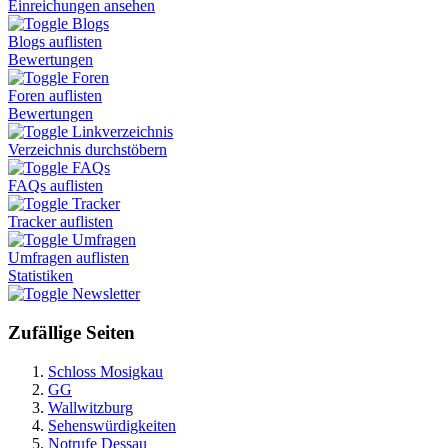
Einreichungen ansehen
Blogs
Blogs auflisten
Bewertungen
Foren
Foren auflisten
Bewertungen
Linkverzeichnis
Verzeichnis durchstöbern
FAQs
FAQs auflisten
Tracker
Tracker auflisten
Umfragen
Umfragen auflisten
Statistiken
Newsletter
Zufällige Seiten
Schloss Mosigkau
GG
Wallwitzburg
Sehenswürdigkeiten
Notrufe Dessau