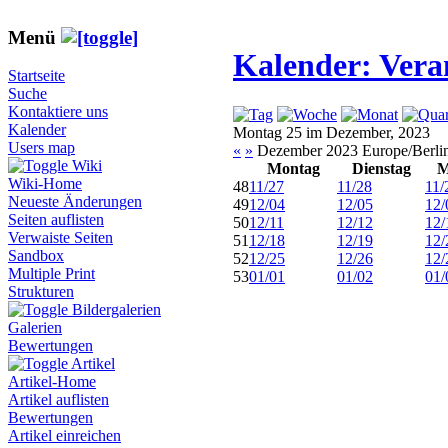
Menü
Kalender: Vera
Startseite
Suche
Kontaktiere uns
Kalender
Montag 25 im Dezember, 2023
Users map
«
»
Dezember 2023 Europe/Berli
Wiki
Montag
Dienstag
M
Wiki-Home
48
11/27
11/28
11/
Neueste Änderungen
49
12/04
12/05
12/
Seiten auflisten
50
12/11
12/12
12/
Verwaiste Seiten
51
12/18
12/19
12/
Sandbox
52
12/25
12/26
12/
Multiple Print
53
01/01
01/02
01/
Strukturen
Bildergalerien
Galerien
Bewertungen
Artikel
Artikel-Home
Artikel auflisten
Bewertungen
Artikel einreichen