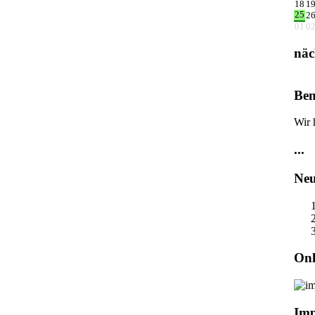
18
1
25
2
01
0
näc
Ben
Wir 
...
Neu
Onl
Im