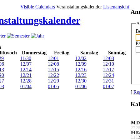
Visible Calendars
Veranstaltungskalender
Listenansicht
An
nstaltungskalender
A
Be
P
n
ittwoch
Donnerstag
Freitag
Samstag
Sonntag
29
11/30
12/01
12/02
12/03
06
12/07
12/08
12/09
12/10
13
12/14
12/15
12/16
12/17
20
12/21
12/22
12/23
12/24
27
12/28
12/29
12/30
12/31
03
01/04
01/05
01/06
01/07
[
Reg
Kal
M
D
27
2
04
0
11
1