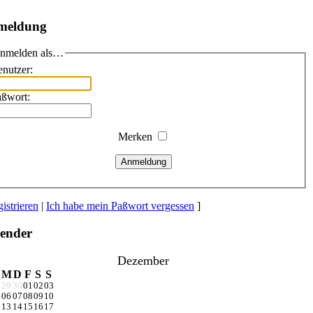
meldung
nmelden als…
nutzer:
aßwort:
Merken
Anmeldung
istrieren
|
Ich habe mein Paßwort vergessen
]
ender
Dezember
M
D
F
S
S
8
29
30
01
02
03
5
06
07
08
09
10
2
13
14
15
16
17