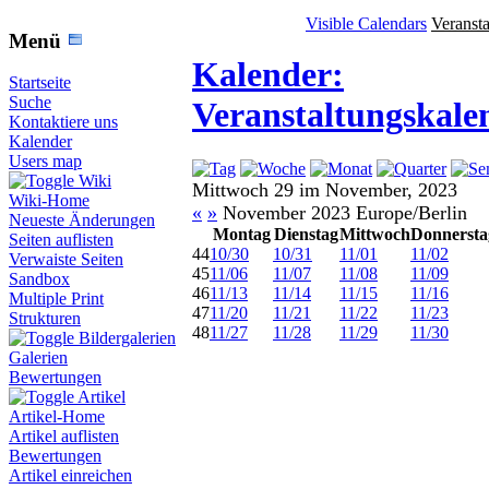
Visible Calendars
Veranst
Menü
Kalender:
Startseite
Suche
Veranstaltungskale
Kontaktiere uns
Kalender
Users map
Wiki
Mittwoch 29 im November, 2023
Wiki-Home
«
»
November 2023 Europe/Berlin
Neueste Änderungen
Montag
Dienstag
Mittwoch
Donnersta
Seiten auflisten
44
10/30
10/31
11/01
11/02
Verwaiste Seiten
45
11/06
11/07
11/08
11/09
Sandbox
46
11/13
11/14
11/15
11/16
Multiple Print
47
11/20
11/21
11/22
11/23
Strukturen
48
11/27
11/28
11/29
11/30
Bildergalerien
Galerien
Bewertungen
Artikel
Artikel-Home
Artikel auflisten
Bewertungen
Artikel einreichen