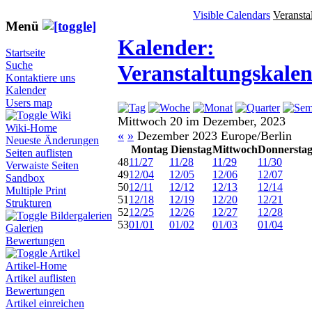
Visible Calendars
Veransta
Menü
Kalender:
Startseite
Suche
Veranstaltungskale
Kontaktiere uns
Kalender
Users map
Wiki
Mittwoch 20 im Dezember, 2023
Wiki-Home
«
»
Dezember 2023 Europe/Berlin
Neueste Änderungen
Montag
Dienstag
Mittwoch
Donnersta
Seiten auflisten
48
11/27
11/28
11/29
11/30
Verwaiste Seiten
49
12/04
12/05
12/06
12/07
Sandbox
50
12/11
12/12
12/13
12/14
Multiple Print
51
12/18
12/19
12/20
12/21
Strukturen
52
12/25
12/26
12/27
12/28
Bildergalerien
53
01/01
01/02
01/03
01/04
Galerien
Bewertungen
Artikel
Artikel-Home
Artikel auflisten
Bewertungen
Artikel einreichen