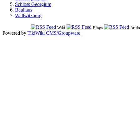
Schloss Georgium
Bauhaus
Wallwitzburg
Wiki
Blogs
Artik
Powered by
TikiWiki CMS/Groupware