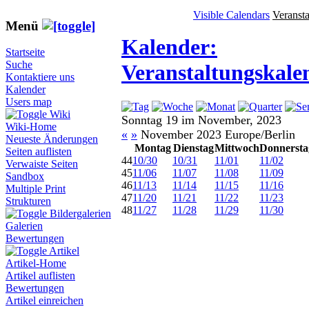
Visible Calendars
Veranst
Menü
Kalender:
Startseite
Suche
Veranstaltungskale
Kontaktiere uns
Kalender
Users map
Wiki
Sonntag 19 im November, 2023
Wiki-Home
«
»
November 2023 Europe/Berlin
Neueste Änderungen
Montag
Dienstag
Mittwoch
Donnersta
Seiten auflisten
44
10/30
10/31
11/01
11/02
Verwaiste Seiten
45
11/06
11/07
11/08
11/09
Sandbox
46
11/13
11/14
11/15
11/16
Multiple Print
47
11/20
11/21
11/22
11/23
Strukturen
48
11/27
11/28
11/29
11/30
Bildergalerien
Galerien
Bewertungen
Artikel
Artikel-Home
Artikel auflisten
Bewertungen
Artikel einreichen