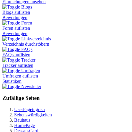
Einreichungen ansehen
Blogs
Blogs auflisten
Bewertungen
Foren
Foren auflisten
Bewertungen
Linkverzeichnis
Verzeichnis durchstöbern
FAQs
FAQs auflisten
Tracker
Tracker auflisten
Umfragen
Umfragen auflisten
Statistiken
Newsletter
Zufällige Seiten
UserPagetugrisu
Sehenswürdigkeiten
Bauhaus
HomePage
Dessau-Card