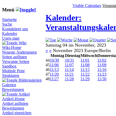
Visible Calendars
Veranst
Menü
Kalender:
Startseite
Suche
Veranstaltungskale
Kontaktiere uns
Kalender
Users map
Wiki
Samstag 04 im November, 2023
Wiki-Home
«
»
November 2023 Europe/Berlin
Neueste Änderungen
Montag
Dienstag
Mittwoch
Donnersta
Seiten auflisten
44
10/30
10/31
11/01
11/02
Verwaiste Seiten
45
11/06
11/07
11/08
11/09
Sandbox
46
11/13
11/14
11/15
11/16
Multiple Print
47
11/20
11/21
11/22
11/23
Strukturen
48
11/27
11/28
11/29
11/30
Bildergalerien
Galerien
Bewertungen
Artikel
Artikel-Home
Artikel auflisten
Bewertungen
Artikel einreichen