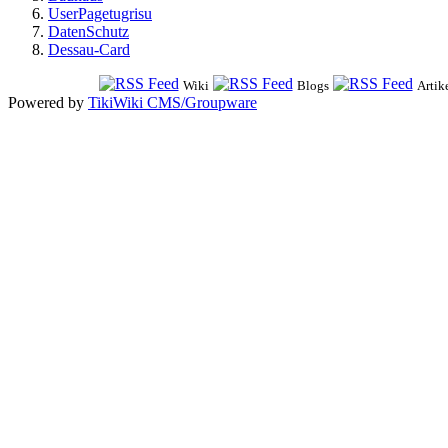
UserPagetugrisu
DatenSchutz
Dessau-Card
Wiki
Blogs
Artik
Powered by
TikiWiki CMS/Groupware