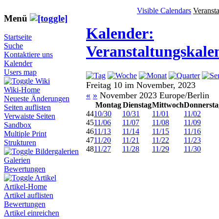
Visible Calendars
Veranst
Menü
Kalender:
Startseite
Suche
Veranstaltungskale
Kontaktiere uns
Kalender
Users map
Wiki
Freitag 10 im November, 2023
Wiki-Home
«
»
November 2023 Europe/Berlin
Neueste Änderungen
Montag
Dienstag
Mittwoch
Donnersta
Seiten auflisten
44
10/30
10/31
11/01
11/02
Verwaiste Seiten
45
11/06
11/07
11/08
11/09
Sandbox
46
11/13
11/14
11/15
11/16
Multiple Print
47
11/20
11/21
11/22
11/23
Strukturen
48
11/27
11/28
11/29
11/30
Bildergalerien
Galerien
Bewertungen
Artikel
Artikel-Home
Artikel auflisten
Bewertungen
Artikel einreichen