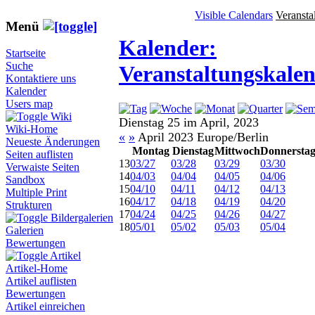
Visible Calendars
Veransta
Menü
Kalender:
Startseite
Suche
Veranstaltungskale
Kontaktiere uns
Kalender
Users map
Wiki
Dienstag 25 im April, 2023
Wiki-Home
«
»
April 2023 Europe/Berlin
Neueste Änderungen
Montag
Dienstag
Mittwoch
Donnersta
Seiten auflisten
13
03/27
03/28
03/29
03/30
Verwaiste Seiten
14
04/03
04/04
04/05
04/06
Sandbox
15
04/10
04/11
04/12
04/13
Multiple Print
16
04/17
04/18
04/19
04/20
Strukturen
17
04/24
04/25
04/26
04/27
Bildergalerien
18
05/01
05/02
05/03
05/04
Galerien
Bewertungen
Artikel
Artikel-Home
Artikel auflisten
Bewertungen
Artikel einreichen