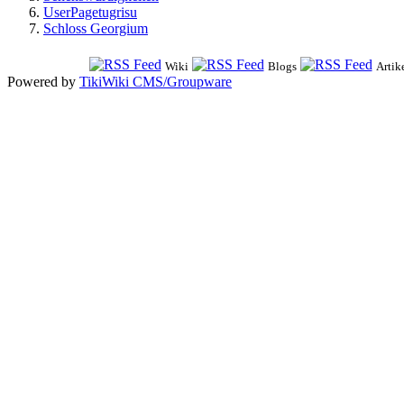
UserPagetugrisu
Schloss Georgium
Wiki
Blogs
Artik
Powered by
TikiWiki CMS/Groupware