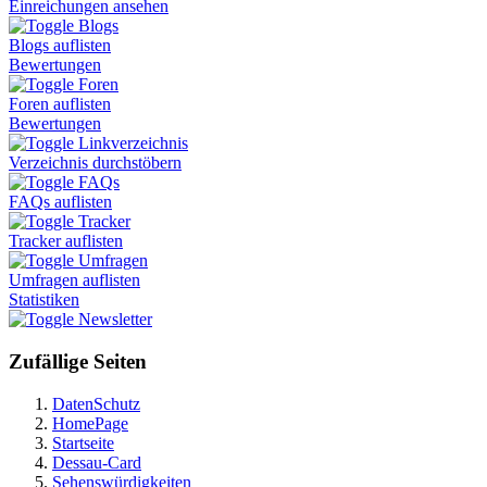
Einreichungen ansehen
Blogs
Blogs auflisten
Bewertungen
Foren
Foren auflisten
Bewertungen
Linkverzeichnis
Verzeichnis durchstöbern
FAQs
FAQs auflisten
Tracker
Tracker auflisten
Umfragen
Umfragen auflisten
Statistiken
Newsletter
Zufällige Seiten
DatenSchutz
HomePage
Startseite
Dessau-Card
Sehenswürdigkeiten