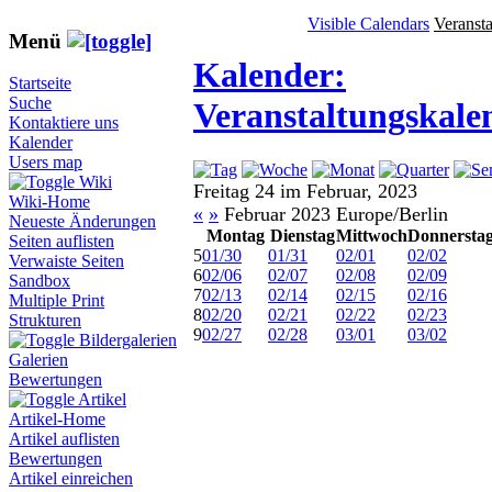
Visible Calendars
Veranst
Menü
Kalender:
Startseite
Suche
Veranstaltungskale
Kontaktiere uns
Kalender
Users map
Wiki
Freitag 24 im Februar, 2023
Wiki-Home
«
»
Februar 2023 Europe/Berlin
Neueste Änderungen
Montag
Dienstag
Mittwoch
Donnersta
Seiten auflisten
5
01/30
01/31
02/01
02/02
Verwaiste Seiten
6
02/06
02/07
02/08
02/09
Sandbox
7
02/13
02/14
02/15
02/16
Multiple Print
8
02/20
02/21
02/22
02/23
Strukturen
9
02/27
02/28
03/01
03/02
Bildergalerien
Galerien
Bewertungen
Artikel
Artikel-Home
Artikel auflisten
Bewertungen
Artikel einreichen