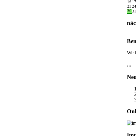
16
1
23
2
30
3
näc
Ben
Wir 
...
Neu
Onl
Im