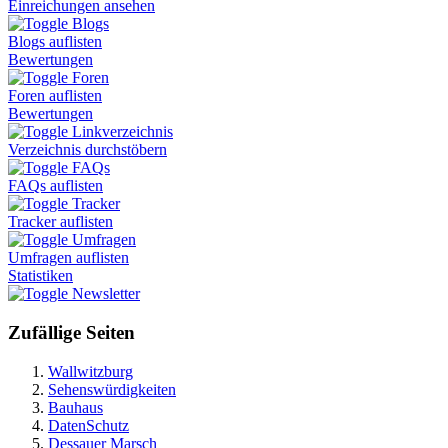
Einreichungen ansehen
Blogs
Blogs auflisten
Bewertungen
Foren
Foren auflisten
Bewertungen
Linkverzeichnis
Verzeichnis durchstöbern
FAQs
FAQs auflisten
Tracker
Tracker auflisten
Umfragen
Umfragen auflisten
Statistiken
Newsletter
Zufällige Seiten
Wallwitzburg
Sehenswürdigkeiten
Bauhaus
DatenSchutz
Dessauer Marsch