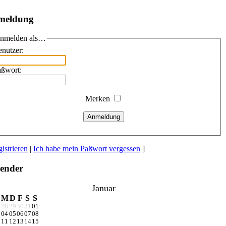
meldung
nmelden als…
nutzer:
aßwort:
Merken
Anmeldung
istrieren
|
Ich habe mein Paßwort vergessen
]
ender
Januar
M
D
F
S
S
7
28
29
30
31
01
3
04
05
06
07
08
0
11
12
13
14
15