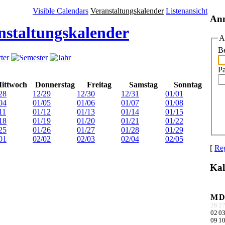
Visible Calendars
Veranstaltungskalender
Listenansicht
An
nstaltungskalender
A
Be
P
ittwoch
Donnerstag
Freitag
Samstag
Sonntag
28
12/29
12/30
12/31
01/01
04
01/05
01/06
01/07
01/08
11
01/12
01/13
01/14
01/15
18
01/19
01/20
01/21
01/22
25
01/26
01/27
01/28
01/29
01
02/02
02/03
02/04
02/05
[
Reg
Kal
M
D
26
2
02
0
09
1