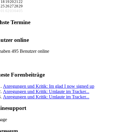
7
18
19
20
21
22
4
25
26
27
28
29
1
01
02
03
04
05
hste Termine
utzer online
haben 495 Benutzer online
este Forenbeiträge
Anregungen und Kritik: Im glad I now signed up
Anregungen und Kritik: Umlaute im Tracker...
Anregungen und Kritik: Umlaute im Tracker...
inesupport
pressum