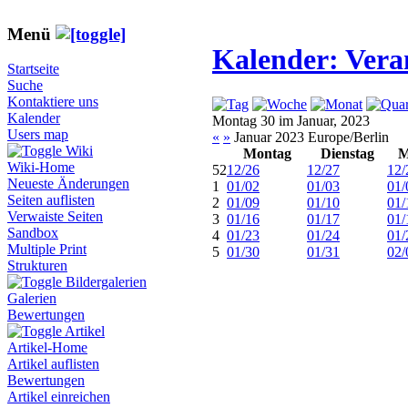
Menü
Kalender: Vera
Startseite
Suche
Kontaktiere uns
Kalender
Montag 30 im Januar, 2023
Users map
«
»
Januar 2023 Europe/Berlin
Wiki
Montag
Dienstag
M
Wiki-Home
52
12/26
12/27
12/
Neueste Änderungen
1
01/02
01/03
01/
Seiten auflisten
2
01/09
01/10
01/
Verwaiste Seiten
3
01/16
01/17
01/
Sandbox
4
01/23
01/24
01/
Multiple Print
5
01/30
01/31
02/
Strukturen
Bildergalerien
Galerien
Bewertungen
Artikel
Artikel-Home
Artikel auflisten
Bewertungen
Artikel einreichen