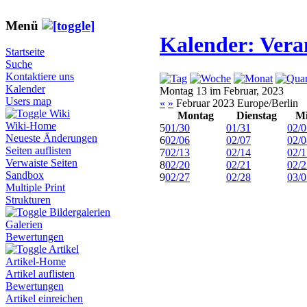
Menü
Kalender: Vera
Startseite
Suche
Kontaktiere uns
Kalender
Montag 13 im Februar, 2023
Users map
«
»
Februar 2023 Europe/Berlin
Wiki
Montag
Dienstag
Mi
Wiki-Home
5
01/30
01/31
02/0
Neueste Änderungen
6
02/06
02/07
02/0
Seiten auflisten
7
02/13
02/14
02/1
Verwaiste Seiten
8
02/20
02/21
02/2
Sandbox
9
02/27
02/28
03/0
Multiple Print
Strukturen
Bildergalerien
Galerien
Bewertungen
Artikel
Artikel-Home
Artikel auflisten
Bewertungen
Artikel einreichen