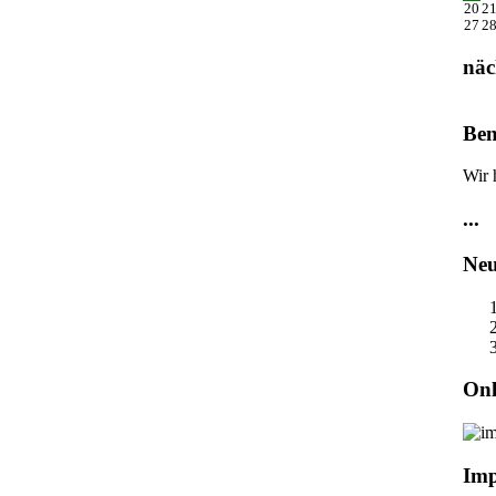
20
2
27
2
näc
Ben
Wir 
...
Neu
Onl
Im