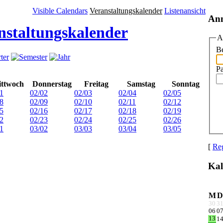
Visible Calendars
Veranstaltungskalender
Listenansicht
An
nstaltungskalender
A
Be
P
ttwoch
Donnerstag
Freitag
Samstag
Sonntag
1
02/02
02/03
02/04
02/05
8
02/09
02/10
02/11
02/12
5
02/16
02/17
02/18
02/19
2
02/23
02/24
02/25
02/26
1
03/02
03/03
03/04
03/05
[
Reg
Kal
M
D
30
3
06
0
13
1