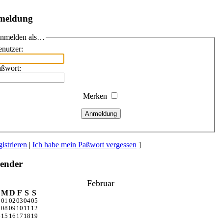
meldung
nmelden als…
nutzer:
aßwort:
Merken
Anmeldung
istrieren
|
Ich habe mein Paßwort vergessen
]
ender
Februar
M
D
F
S
S
1
01
02
03
04
05
7
08
09
10
11
12
4
15
16
17
18
19