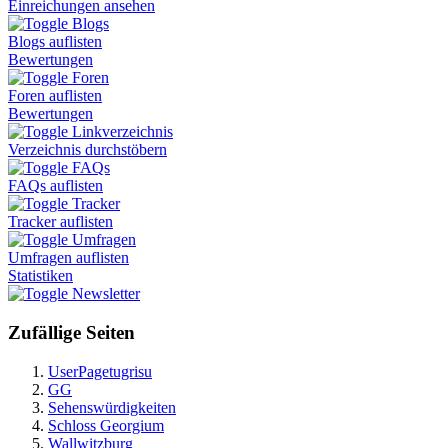
Einreichungen ansehen
Blogs
Blogs auflisten
Bewertungen
Foren
Foren auflisten
Bewertungen
Linkverzeichnis
Verzeichnis durchstöbern
FAQs
FAQs auflisten
Tracker
Tracker auflisten
Umfragen
Umfragen auflisten
Statistiken
Newsletter
Zufällige Seiten
UserPagetugrisu
GG
Sehenswürdigkeiten
Schloss Georgium
Wallwitzburg