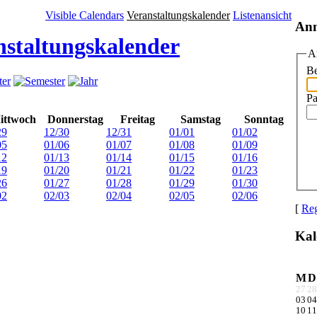
Visible Calendars
Veranstaltungskalender
Listenansicht
An
nstaltungskalender
A
Be
Pa
ittwoch
Donnerstag
Freitag
Samstag
Sonntag
29
12/30
12/31
01/01
01/02
05
01/06
01/07
01/08
01/09
12
01/13
01/14
01/15
01/16
19
01/20
01/21
01/22
01/23
26
01/27
01/28
01/29
01/30
02
02/03
02/04
02/05
02/06
[
Reg
Kal
M
D
27
28
03
04
10
11