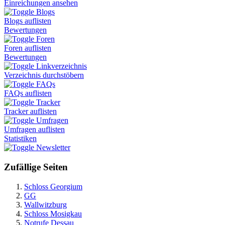
Einreichungen ansehen
Blogs
Blogs auflisten
Bewertungen
Foren
Foren auflisten
Bewertungen
Linkverzeichnis
Verzeichnis durchstöbern
FAQs
FAQs auflisten
Tracker
Tracker auflisten
Umfragen
Umfragen auflisten
Statistiken
Newsletter
Zufällige Seiten
Schloss Georgium
GG
Wallwitzburg
Schloss Mosigkau
Notrufe Dessau