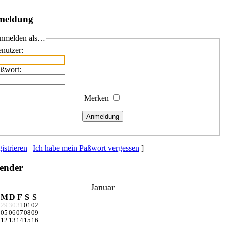
meldung
nmelden als…
nutzer:
ßwort:
Merken
Anmeldung
istrieren
|
Ich habe mein Paßwort vergessen
]
ender
Januar
M
D
F
S
S
29
30
31
01
02
05
06
07
08
09
12
13
14
15
16