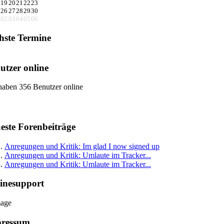
19
20
21
22
23
26
27
28
29
30
02
03
04
05
06
hste Termine
utzer online
haben 356 Benutzer online
este Forenbeiträge
Anregungen und Kritik: Im glad I now signed up
Anregungen und Kritik: Umlaute im Tracker...
Anregungen und Kritik: Umlaute im Tracker...
inesupport
ressum