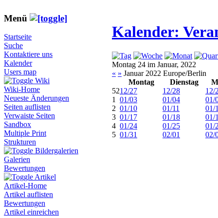
Menü
Kalender: Vera
Startseite
Suche
Kontaktiere uns
Kalender
Montag 24 im Januar, 2022
Users map
«
»
Januar 2022 Europe/Berlin
Wiki
Montag
Dienstag
M
Wiki-Home
52
12/27
12/28
12/
Neueste Änderungen
1
01/03
01/04
01/
Seiten auflisten
2
01/10
01/11
01/
Verwaiste Seiten
3
01/17
01/18
01/
Sandbox
4
01/24
01/25
01/
Multiple Print
5
01/31
02/01
02/
Strukturen
Bildergalerien
Galerien
Bewertungen
Artikel
Artikel-Home
Artikel auflisten
Bewertungen
Artikel einreichen