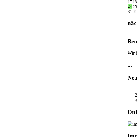
17
18
24
25
31
01
näc
Ben
Wir 
...
Neu
Onl
Imp