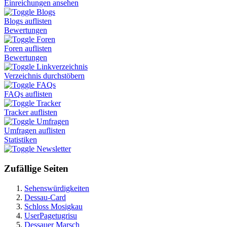
Einreichungen ansehen
Blogs
Blogs auflisten
Bewertungen
Foren
Foren auflisten
Bewertungen
Linkverzeichnis
Verzeichnis durchstöbern
FAQs
FAQs auflisten
Tracker
Tracker auflisten
Umfragen
Umfragen auflisten
Statistiken
Newsletter
Zufällige Seiten
Sehenswürdigkeiten
Dessau-Card
Schloss Mosigkau
UserPagetugrisu
Dessauer Marsch