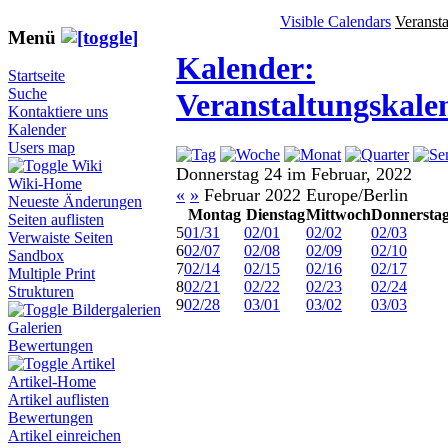
Visible Calendars
Veranst
Menü
Kalender:
Startseite
Suche
Veranstaltungskale
Kontaktiere uns
Kalender
Users map
Wiki
Donnerstag 24 im Februar, 2022
Wiki-Home
«
»
Februar 2022 Europe/Berlin
Neueste Änderungen
Montag
Dienstag
Mittwoch
Donnersta
Seiten auflisten
5
01/31
02/01
02/02
02/03
Verwaiste Seiten
6
02/07
02/08
02/09
02/10
Sandbox
7
02/14
02/15
02/16
02/17
Multiple Print
8
02/21
02/22
02/23
02/24
Strukturen
9
02/28
03/01
03/02
03/03
Bildergalerien
Galerien
Bewertungen
Artikel
Artikel-Home
Artikel auflisten
Bewertungen
Artikel einreichen