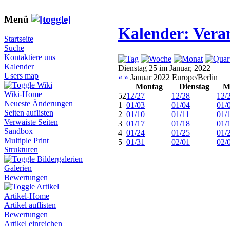
Menü
Kalender: Vera
Startseite
Suche
Kontaktiere uns
Kalender
Dienstag 25 im Januar, 2022
Users map
«
»
Januar 2022 Europe/Berlin
Wiki
Montag
Dienstag
M
Wiki-Home
52
12/27
12/28
12/
Neueste Änderungen
1
01/03
01/04
01/
Seiten auflisten
2
01/10
01/11
01/
Verwaiste Seiten
3
01/17
01/18
01/
Sandbox
4
01/24
01/25
01/
Multiple Print
5
01/31
02/01
02/
Strukturen
Bildergalerien
Galerien
Bewertungen
Artikel
Artikel-Home
Artikel auflisten
Bewertungen
Artikel einreichen