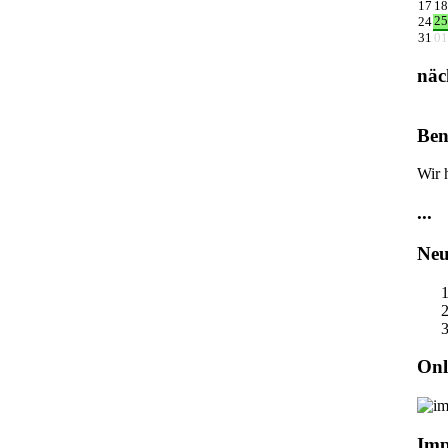
17
18
25
24
31
01
näc
Ben
Wir 
...
Neu
Onl
Imp