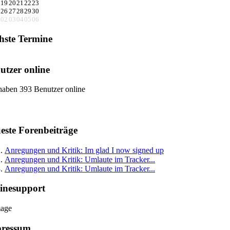
19
20
21
22
23
26
27
28
29
30
02
03
04
05
06
hste Termine
utzer online
haben 393 Benutzer online
este Forenbeiträge
Anregungen und Kritik: Im glad I now signed up
Anregungen und Kritik: Umlaute im Tracker...
Anregungen und Kritik: Umlaute im Tracker...
inesupport
ressum