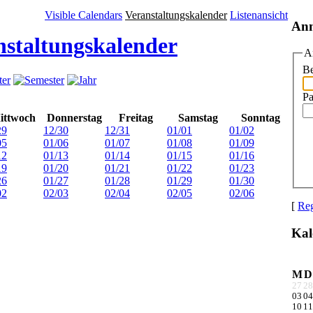
Visible Calendars
Veranstaltungskalender
Listenansicht
An
nstaltungskalender
A
Be
Pa
ittwoch
Donnerstag
Freitag
Samstag
Sonntag
29
12/30
12/31
01/01
01/02
05
01/06
01/07
01/08
01/09
12
01/13
01/14
01/15
01/16
19
01/20
01/21
01/22
01/23
26
01/27
01/28
01/29
01/30
02
02/03
02/04
02/05
02/06
[
Reg
Kal
M
D
27
28
03
04
10
11