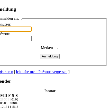
meldung
nmelden als…
nutzer:
ßwort:
Merken
Anmeldung
istrieren
|
Ich habe mein Paßwort vergessen
]
ender
Januar
M
D
F
S
S
29
30
31
01
02
05
06
07
08
09
12
13
14
15
16