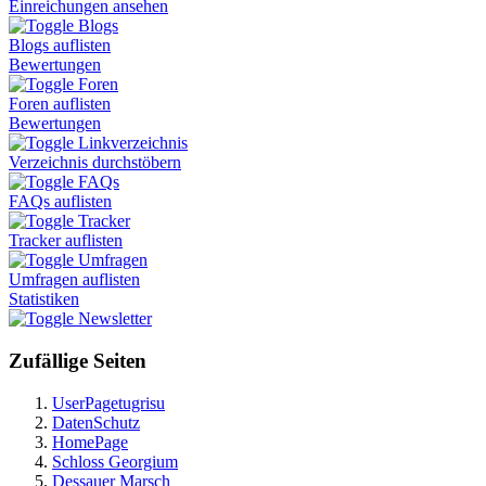
Einreichungen ansehen
Blogs
Blogs auflisten
Bewertungen
Foren
Foren auflisten
Bewertungen
Linkverzeichnis
Verzeichnis durchstöbern
FAQs
FAQs auflisten
Tracker
Tracker auflisten
Umfragen
Umfragen auflisten
Statistiken
Newsletter
Zufällige Seiten
UserPagetugrisu
DatenSchutz
HomePage
Schloss Georgium
Dessauer Marsch