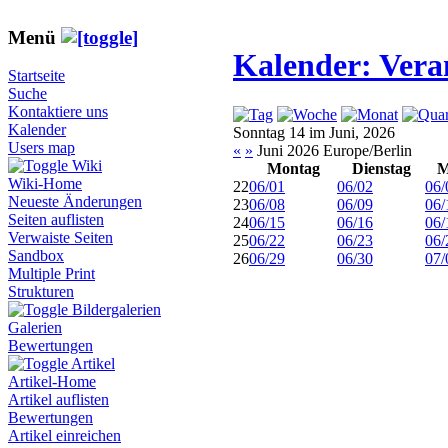
Menü
Kalender: Vera
Startseite
Suche
Kontaktiere uns
Kalender
Sonntag 14 im Juni, 2026
Users map
«
»
Juni 2026 Europe/Berlin
Wiki
Montag
Dienstag
M
Wiki-Home
22
06/01
06/02
06/
Neueste Änderungen
23
06/08
06/09
06/
Seiten auflisten
24
06/15
06/16
06/
Verwaiste Seiten
25
06/22
06/23
06/
Sandbox
26
06/29
06/30
07/
Multiple Print
Strukturen
Bildergalerien
Galerien
Bewertungen
Artikel
Artikel-Home
Artikel auflisten
Bewertungen
Artikel einreichen