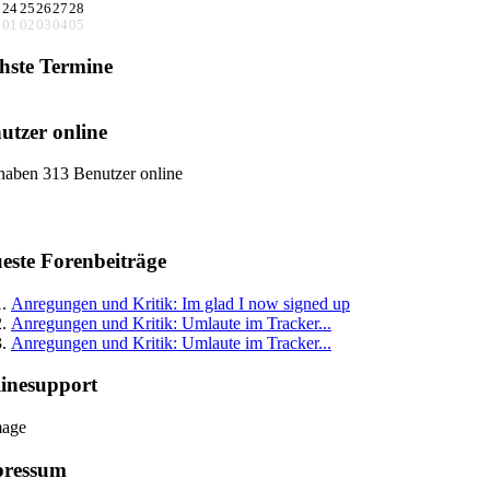
3
24
25
26
27
28
0
01
02
03
04
05
hste Termine
utzer online
haben 313 Benutzer online
este Forenbeiträge
Anregungen und Kritik: Im glad I now signed up
Anregungen und Kritik: Umlaute im Tracker...
Anregungen und Kritik: Umlaute im Tracker...
inesupport
pressum