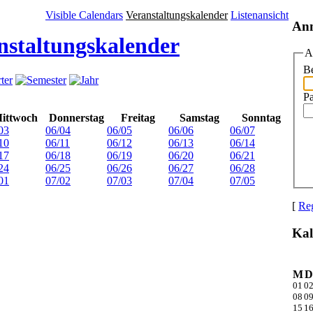
Visible Calendars
Veranstaltungskalender
Listenansicht
An
nstaltungskalender
A
Be
P
ittwoch
Donnerstag
Freitag
Samstag
Sonntag
03
06/04
06/05
06/06
06/07
10
06/11
06/12
06/13
06/14
17
06/18
06/19
06/20
06/21
24
06/25
06/26
06/27
06/28
01
07/02
07/03
07/04
07/05
[
Reg
Kal
M
D
01
0
08
0
15
1