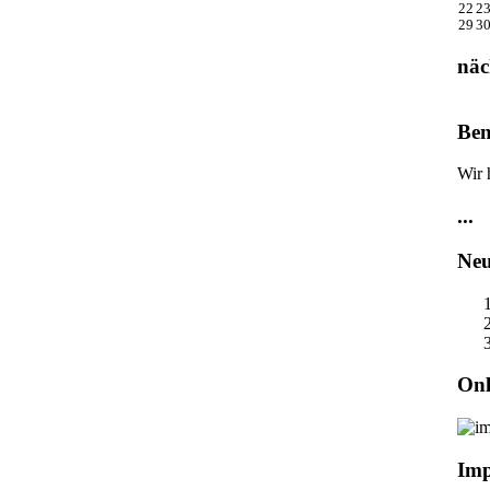
22
2
29
3
näc
Ben
Wir 
...
Neu
Onl
Im