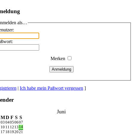
meldung
nmelden als…
nutzer:
aßwort:
Merken
Anmeldung
istrieren
|
Ich habe mein Paßwort vergessen
]
ender
Juni
M
D
F
S
S
2
03
04
05
06
07
14
9
10
11
12
13
6
17
18
19
20
21