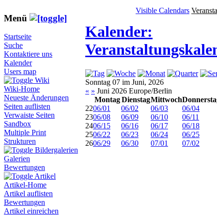
Visible Calendars
Veranst
Menü
Kalender:
Startseite
Veranstaltungskale
Suche
Kontaktiere uns
Kalender
Users map
Wiki
Sonntag 07 im Juni, 2026
Wiki-Home
«
»
Juni 2026 Europe/Berlin
Neueste Änderungen
Montag
Dienstag
Mittwoch
Donnersta
Seiten auflisten
22
06/01
06/02
06/03
06/04
Verwaiste Seiten
23
06/08
06/09
06/10
06/11
Sandbox
24
06/15
06/16
06/17
06/18
Multiple Print
25
06/22
06/23
06/24
06/25
Strukturen
26
06/29
06/30
07/01
07/02
Bildergalerien
Galerien
Bewertungen
Artikel
Artikel-Home
Artikel auflisten
Bewertungen
Artikel einreichen